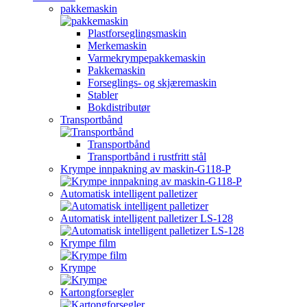
pakkemaskin
Plastforseglingsmaskin
Merkemaskin
Varmekrympepakkemaskin
Pakkemaskin
Forseglings- og skjæremaskin
Stabler
Bokdistributør
Transportbånd
Transportbånd
Transportbånd i rustfritt stål
Krympe innpakning av maskin-G118-P
Automatisk intelligent palletizer
Automatisk intelligent palletizer LS-128
Krympe film
Krympe
Kartongforsegler